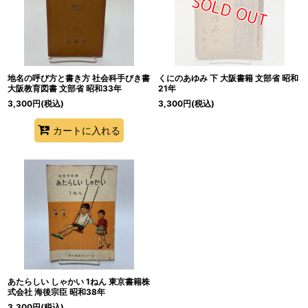
絞り込む
地名の呼び方と書き方 社会科手びき書
くにのあゆみ 下 大阪書籍 文部省 昭和
大阪教育図書 文部省 昭和33年
21年
3,300
円
(税込)
3,300
円
(税込)
カートに入れる
あたらしい しゃかい 1ねん 東京書籍株
式会社 海後宗臣 昭和38年
3,300
円
(税込)