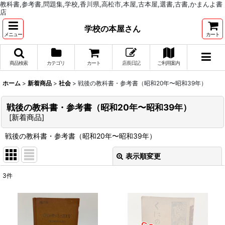
教科書,参考書,問題集,学校,香川県,高松市,本屋,古本屋,選書,古書,かまんよ書
店
学校の本屋さん
メニュー
カート
商品検索
カテゴリ
カート
店長日記
ご利用案内
ホーム
>
新着商品
>
社会
>
戦後の教科書・参考書（昭和20年〜昭和39年）
戦後の教科書・参考書（昭和20年〜昭和39年）
[
新着商品
]
戦後の教科書・参考書（昭和20年〜昭和39年）
表示順変更
閉じる
3
件
表示数
:
並び順
: