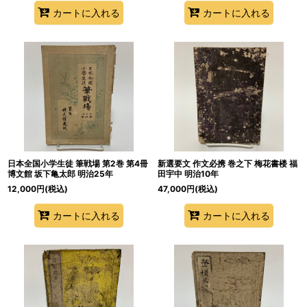
カートに入れる
カートに入れる
日本全国小学生徒 筆戦場 第2巻 第4冊
新選要文 作文必携 巻之下 梅花書楼 福
博文館 坂下亀太郎 明治25年
田宇中 明治10年
12,000
円
(税込)
47,000
円
(税込)
カートに入れる
カートに入れる