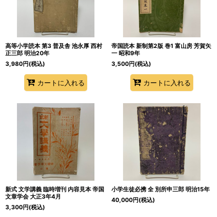
絞り込む
高等小学読本 第3 普及舎 池永厚 西村
帝国読本 新制第2版 巻1 富山房 芳賀矢
正三郎 明治20年
一 昭和9年
3,980
円
(税込)
3,500
円
(税込)
カートに入れる
カートに入れる
新式 文学講義 臨時増刊 内容見本 帝国
小学生徒必携 全 別所申三郎 明治15年
文章学会 大正3年4月
40,000
円
(税込)
3,300
円
(税込)