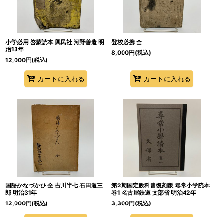
小学必用 啓蒙読本 興民社 河野善造 明
登校必携 全
治13年
8,000
円
(税込)
12,000
円
(税込)
カートに入れる
カートに入れる
国語かなづかひ 全 吉川半七 石田道三
第2期国定教科書復刻版 尋常小学読本
郎 明治31年
巻1 名古屋鉄道 文部省 明治42年
12,000
円
(税込)
3,300
円
(税込)