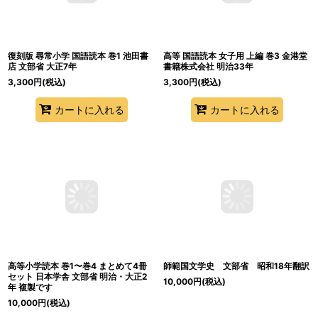
復刻版 尋常小学 国語読本 巻1 池田書
高等 国語読本 女子用 上編 巻3 金港堂
店 文部省 大正7年
書籍株式会社 明治33年
3,300
円
(税込)
3,300
円
(税込)
カートに入れる
カートに入れる
高等小学読本 巻1〜巻4 まとめて4冊
師範国文学史 文部省 昭和18年翻訳
セット 日本学舎 文部省 明治・大正2
10,000
円
(税込)
年 複製です
10,000
円
(税込)