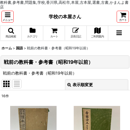
教科書,参考書,問題集,学校,香川県,高松市,本屋,古本屋,選書,古書,かまんよ書
店
学校の本屋さん
メニュー
カート
商品検索
カテゴリ
カート
店長日記
ご利用案内
ホーム
>
国語
>
戦前の教科書・参考書（昭和19年以前）
戦前の教科書・参考書（昭和19年以前）
戦前の教科書・参考書（昭和19年以前）
表示順変更
閉じる
16
件
表示数
:
並び順
: