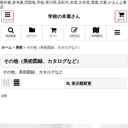
教科書,参考書,問題集,学校,香川県,高松市,本屋,古本屋,選書,古書,かまんよ書
店
学校の本屋さん
メニュー
カート
商品検索
カテゴリ
カート
店長日記
ご利用案内
ホーム
>
美術
>
その他（美術図録、カタログなど）
その他（美術図録、カタログなど）
その他、美術図録、カタログなど
表示順変更
閉じる
0
件
表示数
:
並び順
: