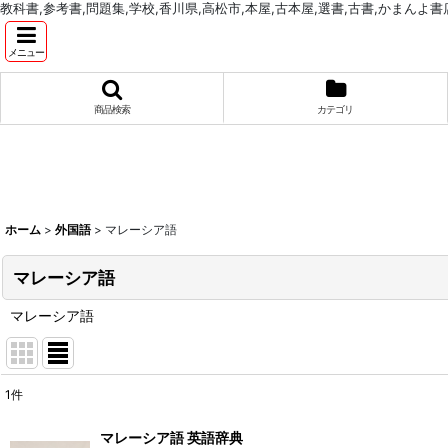
教科書,参考書,問題集,学校,香川県,高松市,本屋,古本屋,選書,古書,かまんよ書
メニュー
商品検索
カテゴリ
ホーム
>
外国語
>
マレーシア語
マレーシア語
マレーシア語
1
件
表示数
:
マレーシア語 英語辞典