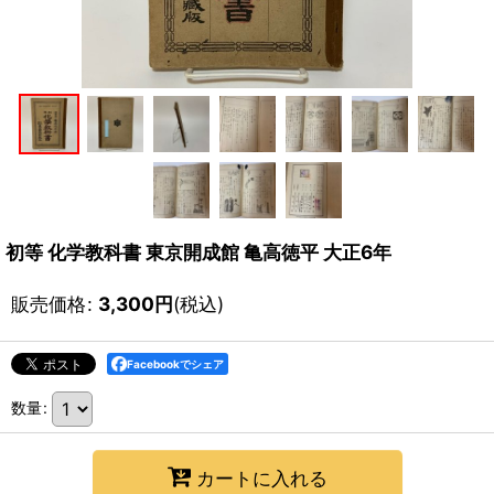
初等 化学教科書 東京開成館 亀高徳平 大正6年
販売価格
:
3,300
円
(税込)
Facebookでシェア
数量
:
カートに入れる