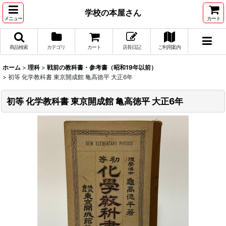
学校の本屋さん
メニュー
カート
商品検索
カテゴリ
カート
店長日記
ご利用案内
ホーム
>
理科
>
戦前の教科書・参考書（昭和19年以前）
>
初等 化学教科書 東京開成館 亀高徳平 大正6年
初等 化学教科書 東京開成館 亀高徳平 大正6年